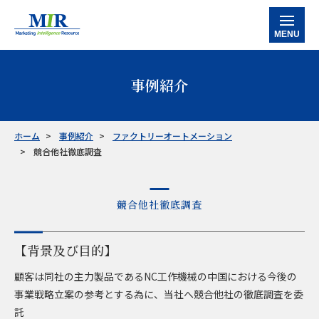
MENU
ホーム
事例紹介
当社の強み
サービス
ホーム
事例紹介
ファクトリーオートメーション
競合他社徹底調査
データバンク
マルチクライアントレポート
カスタマイズ調査レポート
企業信用調査レポート
産業別情報
半導体
工作機械
産業別ロボット
ケミカル・素材
ファクトリーオートメーション
事例紹介
競合他社徹底調査
お知らせ
【背景及び目的】
会社情報
顧客は同社の主力製品であるNC工作機械の中国における今後の
事業戦略立案の参考とする為に、当社へ競合他社の徹底調査を委
お問い合わせ
託