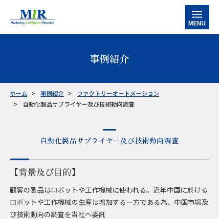
MENU
ホーム
事例紹介
当社の強み
サービス
ホーム
事例紹介
ファクトリーオートメーション
自動化製品サプライヤー及び技術動向調査
データバンク
マルチクライアントレポート
カスタマイズ調査レポート
企業信用調査レポート
産業別情報
半導体
工作機械
産業別ロボット
ケミカル・素材
ファクトリーオートメーション
事例紹介
自動化製品サプライヤー及び技術動向調査
お知らせ
【背景及び目的】
会社情報
顧客の製品はロボットや工作機械に使われる。近年中国に於ける
ロボットや工作機械の生産は増加する一方である為、中国市場及
お問い合わせ
び技術動向の調査を当社へ委託