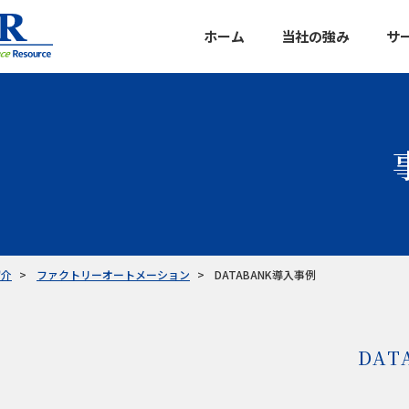
ホーム
当社の強み
サ
データバン
マルチクラ
カスタマイ
企業信用調
紹介
ファクトリーオートメーション
DATABANK導入事例
DAT