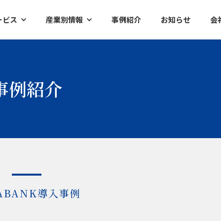
ービス
産業別情報
事例紹介
お知らせ
会
ク
半導体
イアントレポート
工作機械
事例紹介
ズ調査レポート
産業別ロボット
査レポート
ケミカル・素材
ファクトリーオートメーション
ABANK導入事例