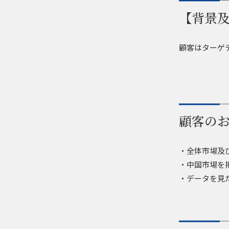
【背景
顧客はターゲテ
顧客の
・全体市場及
・中国市場を
・データを見