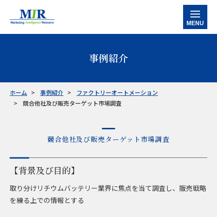
MENU
ホーム
事例紹介
当社の強み
サービス
ホーム
事例紹介
ファクトリーオートメーション
競合他社及び販売ターゲット市場調査
データバンク
マルチクライアントレポート
カスタマイズ調査レポート
企業信用調査レポート
産業別情報
半導体
工作機械
産業別ロボット
ケミカル・素材
ファクトリーオートメーション
事例紹介
競合他社及び販売ターゲット市場調査
お知らせ
【背景及び目的】
会社情報
取り分けリチウムバッテリー業界に焦点を当て調査し、販売戦略
を練る上での情報とする
お問い合わせ