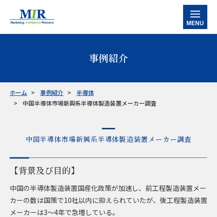
MENU
ホーム
事例紹介
当社の強み
サービス
ホーム
事例紹介
半導体
中国半導体市場新興系半導体製造装置メーカー調査
データバンク
マルチクライアントレポート
カスタマイズ調査レポート
企業信用調査レポート
産業別情報
半導体
工作機械
産業別ロボット
ケミカル・素材
ファクトリーオートメーション
事例紹介
中国半導体市場新興系半導体製造装置メーカー調査
お知らせ
【背景及び目的】
会社情報
中国の半導体製造装置国産化政策が加速し、前工程製造装置メー
カーの数は国策で10社以内に抑えられていたが、後工程製造装置
お問い合わせ
メーカーは3～4年で急増している。