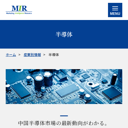
MENU
ホーム
半導体
当社の強み
サービス
ホーム
産業別情報
半導体
データバンク
マルチクライアントレポート
カスタマイズ調査レポート
企業信用調査レポート
産業別情報
半導体
工作機械
産業別ロボット
ケミカル・素材
ファクトリーオートメーション
事例紹介
お知らせ
会社情報
お問い合わせ
中国半導体市場の最新動向がわかる。