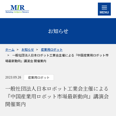
MENU
ホーム
お知らせ
当社の強み
サービス
ホーム
お知らせ
産業用ロボット
一般社団法人日本ロボット工業会主催による『中国産業用ロボット市
データバンク
マルチクライアントレポート
カスタマイズ調査レポート
企業信用調査レポート
産業別情報
場最新動向』講演会 開催案内
半導体
工作機械
産業別ロボット
ケミカル・素材
ファクトリーオートメーション
事例紹介
2023.09.26
産業用ロボット
お知らせ
一般社団法人日本ロボット工業会主催による
『中国産業用ロボット市場最新動向』講演会
会社情報
開催案内
お問い合わせ