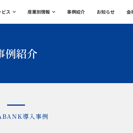
ービス
産業別情報
事例紹介
お知らせ
会
ク
半導体
イアントレポート
工作機械
事例紹介
ズ調査レポート
産業別ロボット
査レポート
ケミカル・素材
ファクトリーオートメーション
ABANK導入事例