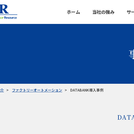
ホーム
当社の強み
サ
データバン
マルチクラ
カスタマイ
企業信用調
紹介
ファクトリーオートメーション
DATABANK導入事例
DAT