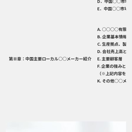
D．中国○○市場
E．中国○○市場
A. ○○○○有限公
B. 企業基本情
C. 生産拠点、製
D. 会社売上高と
第Ⅲ章：中国主要ローカル○○メーカー紹介
E. 主要顧客層
F. 企業の強みと
（※上記内容を、
K. その他○○メ