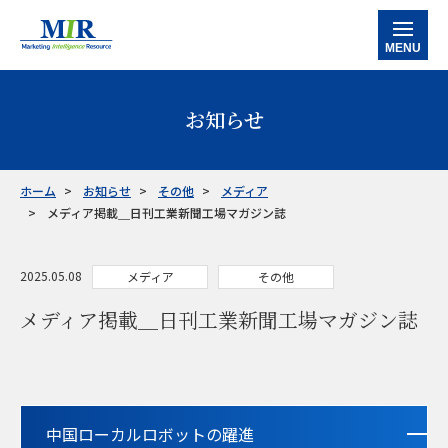
MENU
ホーム
お知らせ
当社の強み
サービス
ホーム
お知らせ
その他
メディア
メディア掲載＿日刊工業新聞工場マガジン誌
データバンク
マルチクライアントレポート
カスタマイズ調査レポート
企業信用調査レポート
産業別情報
半導体
工作機械
産業別ロボット
ケミカル・素材
ファクトリーオートメーション
事例紹介
2025.05.08
メディア
その他
メディア掲載＿日刊工業新聞工場マガジン誌
お知らせ
会社情報
お問い合わせ
中国ローカルロボットの躍進