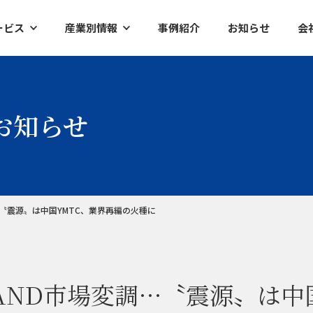
ービス
産業別情報
事例紹介
お知らせ
会
ク
半導体
イアントレポート
工作機械
お知らせ
ズ調査レポート
産業別ロボット
査レポート
ケミカル・素材
ファクトリーオートメーション
〝震源〟は中国YMTC、業界再編の火種に
ND市場変調…〝震源〟は中