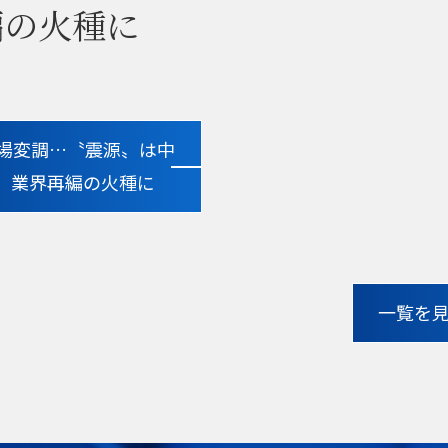
編の火種に
市場変調…〝震源〟は中
C、業界再編の火種に
一覧を