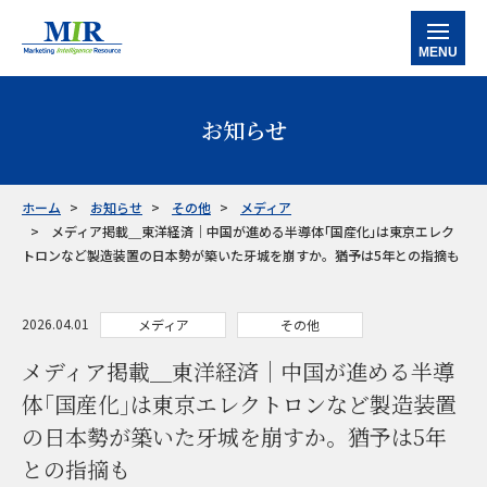
MENU
ホーム
お知らせ
当社の強み
サービス
ホーム
お知らせ
その他
メディア
メディア掲載＿東洋経済｜中国が進める半導体｢国産化｣は東京エレク
データバンク
マルチクライアントレポート
カスタマイズ調査レポート
企業信用調査レポート
産業別情報
トロンなど製造装置の日本勢が築いた牙城を崩すか。猶予は5年との指摘も
半導体
工作機械
産業別ロボット
ケミカル・素材
ファクトリーオートメーション
事例紹介
2026.04.01
メディア
その他
お知らせ
メディア掲載＿東洋経済｜中国が進める半導
体｢国産化｣は東京エレクトロンなど製造装置
会社情報
の日本勢が築いた牙城を崩すか。猶予は5年
お問い合わせ
との指摘も