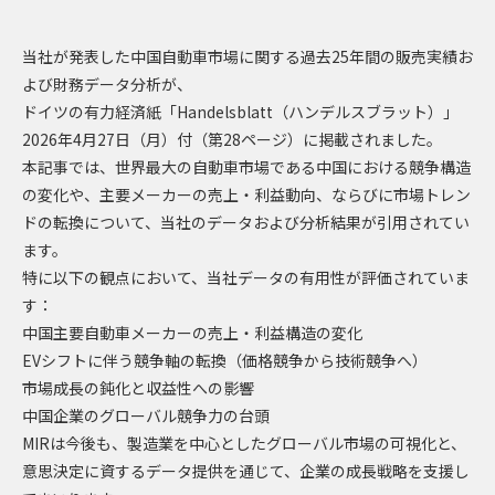
当社が発表した中国自動車市場に関する過去25年間の販売実績お
よび財務データ分析が、
ドイツの有力経済紙「Handelsblatt（ハンデルスブラット）」
2026年4月27日（月）付（第28ページ）に掲載されました。
本記事では、世界最大の自動車市場である中国における競争構造
の変化や、主要メーカーの売上・利益動向、ならびに市場トレン
ドの転換について、当社のデータおよび分析結果が引用されてい
ます。
特に以下の観点において、当社データの有用性が評価されていま
す：
中国主要自動車メーカーの売上・利益構造の変化
EVシフトに伴う競争軸の転換（価格競争から技術競争へ）
市場成長の鈍化と収益性への影響
中国企業のグローバル競争力の台頭
MIRは今後も、製造業を中心としたグローバル市場の可視化と、
意思決定に資するデータ提供を通じて、企業の成長戦略を支援し