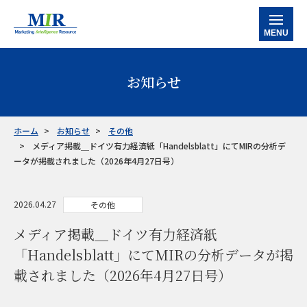
MENU
ホーム
お知らせ
当社の強み
サービス
ホーム
お知らせ
その他
メディア掲載＿ドイツ有力経済紙「Handelsblatt」にてMIRの分析デ
データバンク
マルチクライアントレポート
カスタマイズ調査レポート
企業信用調査レポート
産業別情報
ータが掲載されました（2026年4月27日号）
半導体
工作機械
産業別ロボット
ケミカル・素材
ファクトリーオートメーション
事例紹介
2026.04.27
その他
お知らせ
メディア掲載＿ドイツ有力経済紙
「Handelsblatt」にてMIRの分析データが掲
会社情報
載されました（2026年4月27日号）
お問い合わせ