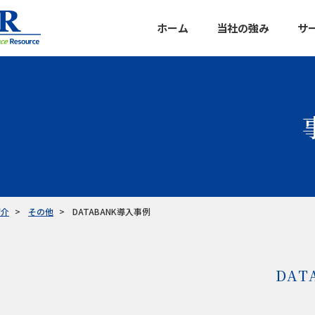
ホーム
当社の強み
サ
データバン
マルチクラ
カスタマイ
企業信用調
紹介
その他
DATABANK導入事例
DAT