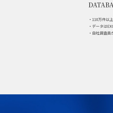
DATA
・110万件
・データはE
・自社調査員