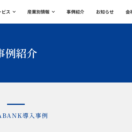
ービス
産業別情報
事例紹介
お知らせ
会
ク
半導体
イアントレポート
工作機械
事例紹介
ズ調査レポート
産業別ロボット
査レポート
ケミカル・素材
ファクトリーオートメーション
ABANK導入事例