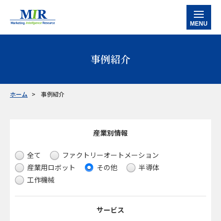
MENU
ホーム
事例紹介
当社の強み
サービス
ホーム
事例紹介
データバンク
マルチクライアントレポート
カスタマイズ調査レポート
企業信用調査レポート
産業別情報
産業別情報
半導体
工作機械
産業別ロボット
ケミカル・素材
ファクトリーオートメーション
事例紹介
全て
ファクトリーオートメーション
お知らせ
産業用ロボット
その他
半導体
工作機械
会社情報
お問い合わせ
サービス